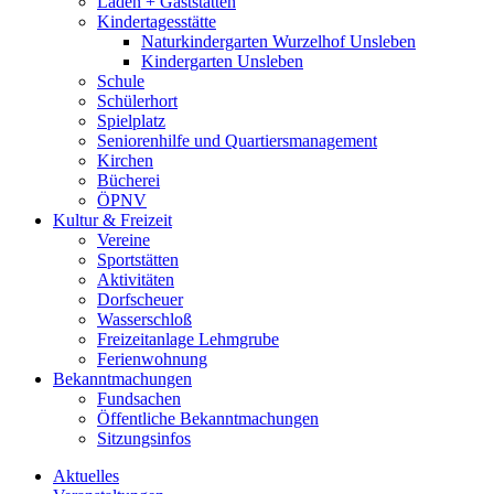
Läden + Gaststätten
Kindertagesstätte
Naturkindergarten Wurzelhof Unsleben
Kindergarten Unsleben
Schule
Schülerhort
Spielplatz
Seniorenhilfe und Quartiersmanagement
Kirchen
Bücherei
ÖPNV
Kultur & Freizeit
Vereine
Sportstätten
Aktivitäten
Dorfscheuer
Wasserschloß
Freizeitanlage Lehmgrube
Ferienwohnung
Bekanntmachungen
Fundsachen
Öffentliche Bekanntmachungen
Sitzungsinfos
Aktuelles