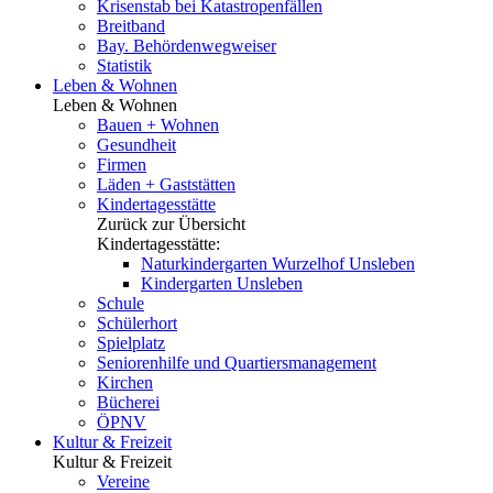
Krisenstab bei Katastropenfällen
Breitband
Bay. Behördenwegweiser
Statistik
Leben & Wohnen
Leben & Wohnen
Bauen + Wohnen
Gesundheit
Firmen
Läden + Gaststätten
Kindertagesstätte
Zurück zur Übersicht
Kindertagesstätte:
Naturkindergarten Wurzelhof Unsleben
Kindergarten Unsleben
Schule
Schülerhort
Spielplatz
Seniorenhilfe und Quartiersmanagement
Kirchen
Bücherei
ÖPNV
Kultur & Freizeit
Kultur & Freizeit
Vereine