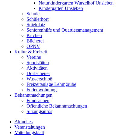
Naturkindergarten Wurzelhof Unsleben
Kindergarten Unsleben
Schule
Schülerhort
Spielplatz
Seniorenhilfe und Quartiersmanagement
Kirchen
Bücherei
ÖPNV
Kultur & Freizeit
Vereine
Sportstätten
Aktivitäten
Dorfscheuer
Wasserschloß
Freizeitanlage Lehmgrube
Ferienwohnung
Bekanntmachungen
Fundsachen
Öffentliche Bekanntmachungen
Sitzungsinfos
Aktuelles
Veranstaltungen
Mitteilungsblatt