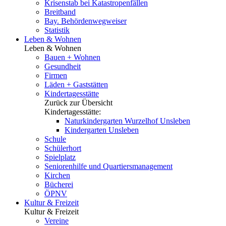
Krisenstab bei Katastropenfällen
Breitband
Bay. Behördenwegweiser
Statistik
Leben & Wohnen
Leben & Wohnen
Bauen + Wohnen
Gesundheit
Firmen
Läden + Gaststätten
Kindertagesstätte
Zurück zur Übersicht
Kindertagesstätte:
Naturkindergarten Wurzelhof Unsleben
Kindergarten Unsleben
Schule
Schülerhort
Spielplatz
Seniorenhilfe und Quartiersmanagement
Kirchen
Bücherei
ÖPNV
Kultur & Freizeit
Kultur & Freizeit
Vereine