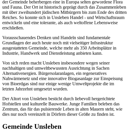
der Gemeinde beherbergen eine in Europa selten gewordene Flora
und Fauna. Der Ort ist historisch geprägt durch das Zusammenleben
mit über zweihundert jüdischen Mitbürgern bis zum Ende des dritten
Reiches. So konnte sich in Unsleben Handel - und Wirtschaftsraum
entwickeln und eine tolerante, als auch weltoffene Lebensweise
erschließen.
Vorausschauendes Denken und Handeln sind fundamentale
Grundlagen der auch heute noch mit vielseitiger Infrastruktur
ausgestatteten Gemeinde, welche mehr als 350 Arbeitsplätze in
Industrie, Handwerk und Dienstleistung anbieten kann.
Von sich reden macht Unsleben insbesondere wegen seiner
nachhaltigen und umweltbewussten Ausrichtung in Sachen
Alternativenergien. Bürgersolaranlagen, ein regeneratives
Nahwärmenetz und eine innovative Biogasanlage zur Einspeisung
von Bioerdgas sind nur einige wenige Umweltprojekte die im
letzten Jahrzehnt umgesetzt wurden.
Der Altort von Unsleben besticht durch liebevoll hergerichtete
Hofstellen und kulturelle Bauwerke. Junge Familien beleben das
Zentrum, das für das pulsierende Leben in alten Mauern steht, wie
dies nur noch vereinzelt in Dörfern dieser Größe zu finden ist.
Gemeinde Unsleben