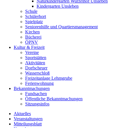
Naturkindergarten Wurzelhof Unsleben
Kindergarten Unsleben
Schule
Schülerhort
Spielplatz
Seniorenhilfe und Quartiersmanagement
Kirchen
Bücherei
ÖPNV
Kultur & Freizeit
Vereine
Sportstätten
Aktivitäten
Dorfscheuer
Wasserschloß
Freizeitanlage Lehmgrube
Ferienwohnung
Bekanntmachungen
Fundsachen
Öffentliche Bekanntmachungen
Sitzungsinfos
Aktuelles
Veranstaltungen
Mitteilungsblatt