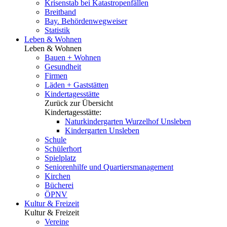
Krisenstab bei Katastropenfällen
Breitband
Bay. Behördenwegweiser
Statistik
Leben & Wohnen
Leben & Wohnen
Bauen + Wohnen
Gesundheit
Firmen
Läden + Gaststätten
Kindertagesstätte
Zurück zur Übersicht
Kindertagesstätte:
Naturkindergarten Wurzelhof Unsleben
Kindergarten Unsleben
Schule
Schülerhort
Spielplatz
Seniorenhilfe und Quartiersmanagement
Kirchen
Bücherei
ÖPNV
Kultur & Freizeit
Kultur & Freizeit
Vereine